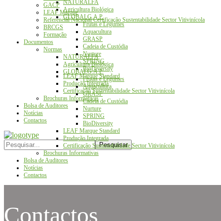
NATURALFA
GACP
Agricultura Biológica
LEAF Marque
GLOBALG.A.P.
Referencial Nacional Certificação Sustentabilidade Sector Vitivinícola
Frutas e Legumes
BRCGS
Aquacultura
Formação
GRASP
Documentos
Cadeia de Custódia
Normas
Nurture
NATURALFA
SPRING
Agricultura Biológica
BioDiversity
GLOBALG.A.P.
LEAF Marque Standard
Frutas e Legumes
Produção Integrada
Aquacultura
Certificação Sustentabilidade Sector Vitivinícola
GRASP
Brochuras Informativas
Cadeia de Custódia
Bolsa de Auditores
Nurture
Notícias
SPRING
Contactos
BioDiversity
LEAF Marque Standard
Produção Integrada
Certificação Sustentabilidade Sector Vitivinícola
Brochuras Informativas
Bolsa de Auditores
Notícias
Contactos
Contactos