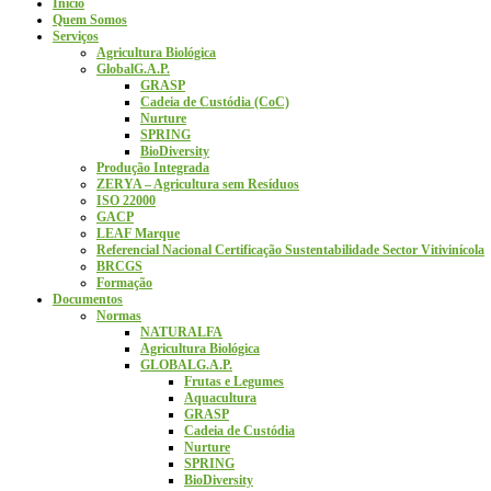
Início
Quem Somos
Serviços
Agricultura Biológica
GlobalG.A.P.
GRASP
Cadeia de Custódia (CoC)
Nurture
SPRING
BioDiversity
Produção Integrada
ZERYA – Agricultura sem Resíduos
ISO 22000
GACP
LEAF Marque
Referencial Nacional Certificação Sustentabilidade Sector Vitivinícola
BRCGS
Formação
Documentos
Normas
NATURALFA
Agricultura Biológica
GLOBALG.A.P.
Frutas e Legumes
Aquacultura
GRASP
Cadeia de Custódia
Nurture
SPRING
BioDiversity