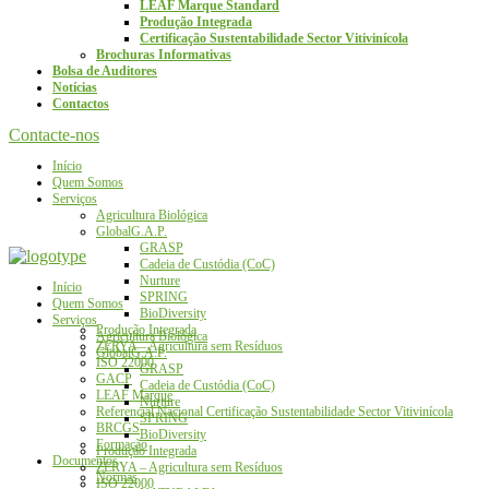
LEAF Marque Standard
Produção Integrada
Certificação Sustentabilidade Sector Vitivinícola
Brochuras Informativas
Bolsa de Auditores
Notícias
Contactos
Contacte-nos
Início
Quem Somos
Serviços
Agricultura Biológica
GlobalG.A.P.
GRASP
Cadeia de Custódia (CoC)
Nurture
Início
SPRING
Quem Somos
BioDiversity
Serviços
Produção Integrada
Agricultura Biológica
ZERYA – Agricultura sem Resíduos
GlobalG.A.P.
ISO 22000
GRASP
GACP
Cadeia de Custódia (CoC)
LEAF Marque
Nurture
Referencial Nacional Certificação Sustentabilidade Sector Vitivinícola
SPRING
BRCGS
BioDiversity
Formação
Produção Integrada
Documentos
ZERYA – Agricultura sem Resíduos
Normas
ISO 22000