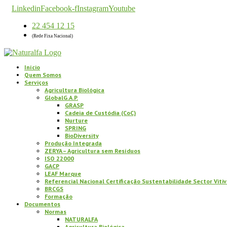
Linkedin
Facebook-f
Instagram
Youtube
22 454 12 15
(Rede Fixa Nacional)
Início
Quem Somos
Serviços
Agricultura Biológica
GlobalG.A.P.
GRASP
Cadeia de Custódia (CoC)
Nurture
SPRING
BioDiversity
Produção Integrada
ZERYA – Agricultura sem Resíduos
ISO 22000
GACP
LEAF Marque
Referencial Nacional Certificação Sustentabilidade Sector Vitiv
BRCGS
Formação
Documentos
Normas
NATURALFA
Agricultura Biológica