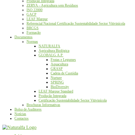
Produção Integrada
ZERYA – Agricultura sem Resíduos
ISO 22000
GACP
LEAF Marque
Referencial Nacional Certificação Sustentabilidade Sector Vitivinícola
BRCGS
Formação
Documentos
Normas
NATURALFA
Agricultura Biológica
GLOBALG.A.P.
Frutas e Legumes
Aquacultura
GRASP
Cadeia de Custódia
Nurture
SPRING
BioDiversity
LEAF Marque Standard
Produção Integrada
Certificação Sustentabilidade Sector Vitivinícola
Brochuras Informativas
Bolsa de Auditores
Notícias
Contactos