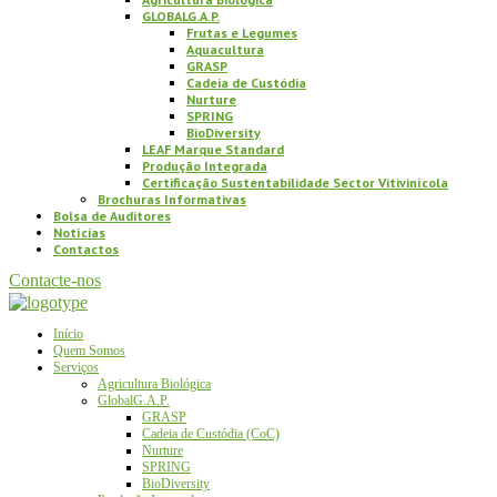
GLOBALG.A.P.
Frutas e Legumes
Aquacultura
GRASP
Cadeia de Custódia
Nurture
SPRING
BioDiversity
LEAF Marque Standard
Produção Integrada
Certificação Sustentabilidade Sector Vitivinícola
Brochuras Informativas
Bolsa de Auditores
Notícias
Contactos
Contacte-nos
Início
Quem Somos
Serviços
Agricultura Biológica
GlobalG.A.P.
GRASP
Cadeia de Custódia (CoC)
Nurture
SPRING
BioDiversity