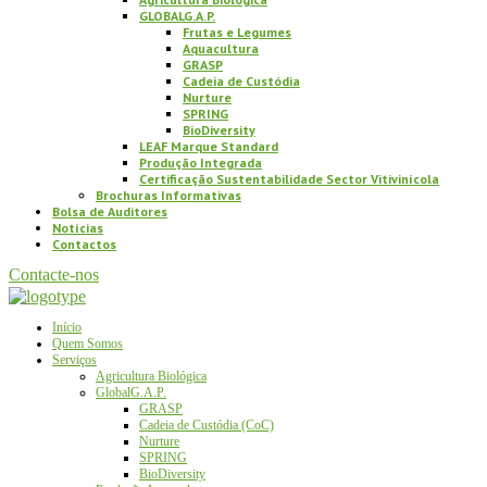
GLOBALG.A.P.
Frutas e Legumes
Aquacultura
GRASP
Cadeia de Custódia
Nurture
SPRING
BioDiversity
LEAF Marque Standard
Produção Integrada
Certificação Sustentabilidade Sector Vitivinícola
Brochuras Informativas
Bolsa de Auditores
Notícias
Contactos
Contacte-nos
Início
Quem Somos
Serviços
Agricultura Biológica
GlobalG.A.P.
GRASP
Cadeia de Custódia (CoC)
Nurture
SPRING
BioDiversity