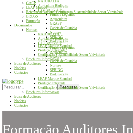
NATURALFA
GACP
Agricultura Biológica
LEAF Marque
GLOBALG.A.P.
Referencial Nacional Certificação Sustentabilidade Sector Vitivinícola
Frutas e Legumes
BRCGS
Aquacultura
Formação
GRASP
Documentos
Cadeia de Custódia
Normas
Nurture
NATURALFA
SPRING
Agricultura Biológica
BioDiversity
GLOBALG.A.P.
LEAF Marque Standard
Frutas e Legumes
Produção Integrada
Aquacultura
Certificação Sustentabilidade Sector Vitivinícola
GRASP
Brochuras Informativas
Cadeia de Custódia
Bolsa de Auditores
Nurture
Notícias
SPRING
Contactos
BioDiversity
LEAF Marque Standard
Produção Integrada
Certificação Sustentabilidade Sector Vitivinícola
Brochuras Informativas
Bolsa de Auditores
Notícias
Contactos
Formação Auditores I