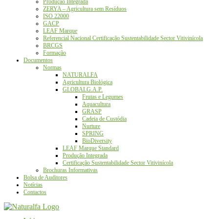
Produção Integrada
ZERYA – Agricultura sem Resíduos
ISO 22000
GACP
LEAF Marque
Referencial Nacional Certificação Sustentabilidade Sector Vitivinícola
BRCGS
Formação
Documentos
Normas
NATURALFA
Agricultura Biológica
GLOBALG.A.P.
Frutas e Legumes
Aquacultura
GRASP
Cadeia de Custódia
Nurture
SPRING
BioDiversity
LEAF Marque Standard
Produção Integrada
Certificação Sustentabilidade Sector Vitivinícola
Brochuras Informativas
Bolsa de Auditores
Notícias
Contactos