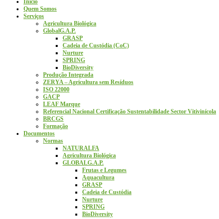
Início
Quem Somos
Serviços
Agricultura Biológica
GlobalG.A.P.
GRASP
Cadeia de Custódia (CoC)
Nurture
SPRING
BioDiversity
Produção Integrada
ZERYA – Agricultura sem Resíduos
ISO 22000
GACP
LEAF Marque
Referencial Nacional Certificação Sustentabilidade Sector Vitivinícola
BRCGS
Formação
Documentos
Normas
NATURALFA
Agricultura Biológica
GLOBALG.A.P.
Frutas e Legumes
Aquacultura
GRASP
Cadeia de Custódia
Nurture
SPRING
BioDiversity