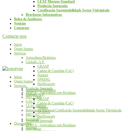
LEAF Marque Standard
Produção Integrada
Certificação Sustentabilidade Sector Vitivinícola
Brochuras Informativas
Bolsa de Auditores
Notícias
Contactos
Contacte-nos
Início
Quem Somos
Serviços
Agricultura Biológica
GlobalG.A.P.
GRASP
Cadeia de Custódia (CoC)
Nurture
Início
SPRING
Quem Somos
BioDiversity
Serviços
Produção Integrada
Agricultura Biológica
ZERYA – Agricultura sem Resíduos
GlobalG.A.P.
ISO 22000
GRASP
GACP
Cadeia de Custódia (CoC)
LEAF Marque
Nurture
Referencial Nacional Certificação Sustentabilidade Sector Vitivinícola
SPRING
BRCGS
BioDiversity
Formação
Produção Integrada
Documentos
ZERYA – Agricultura sem Resíduos
Normas
ISO 22000