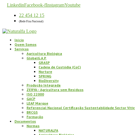
Linkedin
Facebook-f
Instagram
Youtube
22 454 12 15
(Rede Fixa Nacional)
Início
Quem Somos
Serviços
Agricultura Biológica
GlobalG.A.P.
GRASP
Cadeia de Custódia (CoC)
Nurture
SPRING
BioDiversity
Produção Integrada
ZERYA – Agricultura sem Resíduos
ISO 22000
GACP
LEAF Marque
Referencial Nacional Certificação Sustentabilidade Sector Vitiv
BRCGS
Formação
Documentos
Normas
NATURALFA
Agricultura Biológica