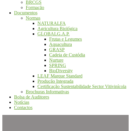
BRCGS
Formação
Documentos
Normas
NATURALFA
Agricultura Biológica
GLOBALG.A.P.
Frutas e Legumes
Aquacultura
GRASP
Cadeia de Custódia
Nurture
SPRING
BioDiversity
LEAF Marque Standard
Produção Integrada
Certificação Sustentabilidade Sector Vitivinícola
Brochuras Informativas
Bolsa de Auditores
Notícias
Contactos