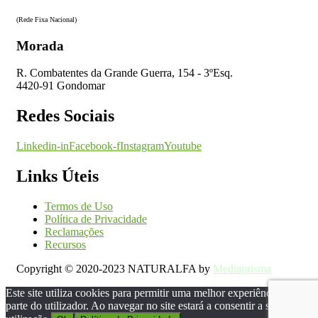
(Rede Fixa Nacional)
Morada
R. Combatentes da Grande Guerra, 154 - 3ºEsq.
4420-91 Gondomar
Redes Sociais
Linkedin-in
Facebook-f
Instagram
Youtube
Links Úteis
Termos de Uso
Política de Privacidade
Reclamações
Recursos
Copyright © 2020-2023 NATURALFA by
Mediaprisma
Este site utiliza cookies para permitir uma melhor experiência por
parte do utilizador. Ao navegar no site estará a consentir a sua