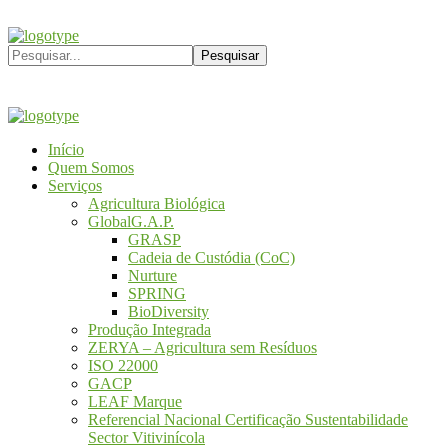
Início
Quem Somos
Serviços
Agricultura Biológica
GlobalG.A.P.
GRASP
Cadeia de Custódia (CoC)
Nurture
SPRING
BioDiversity
Produção Integrada
ZERYA – Agricultura sem Resíduos
ISO 22000
GACP
LEAF Marque
Referencial Nacional Certificação Sustentabilidade
Sector Vitivinícola