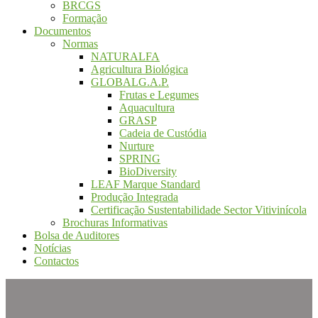
BRCGS
Formação
Documentos
Normas
NATURALFA
Agricultura Biológica
GLOBALG.A.P.
Frutas e Legumes
Aquacultura
GRASP
Cadeia de Custódia
Nurture
SPRING
BioDiversity
LEAF Marque Standard
Produção Integrada
Certificação Sustentabilidade Sector Vitivinícola
Brochuras Informativas
Bolsa de Auditores
Notícias
Contactos