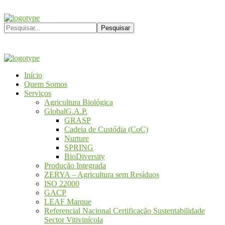
Início
Quem Somos
Serviços
Agricultura Biológica
GlobalG.A.P.
GRASP
Cadeia de Custódia (CoC)
Nurture
SPRING
BioDiversity
Produção Integrada
ZERYA – Agricultura sem Resíduos
ISO 22000
GACP
LEAF Marque
Referencial Nacional Certificação Sustentabilidade
Sector Vitivinícola