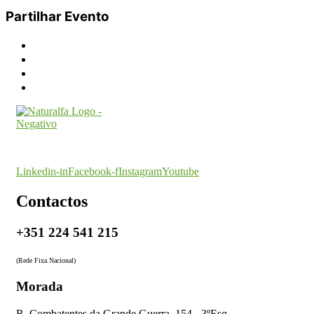
Partilhar Evento
O seu parceiro na certificação
Linkedin-in
Facebook-f
Instagram
Youtube
Contactos
+351 224 541 215
(Rede Fixa Nacional)
Morada
R. Combatentes da Grande Guerra, 154 - 3ºEsq.