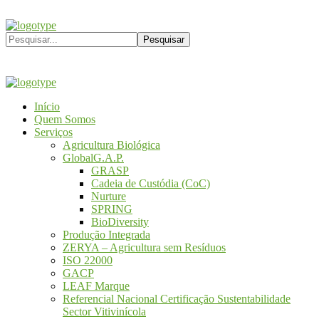
Início
Quem Somos
Serviços
Agricultura Biológica
GlobalG.A.P.
GRASP
Cadeia de Custódia (CoC)
Nurture
SPRING
BioDiversity
Produção Integrada
ZERYA – Agricultura sem Resíduos
ISO 22000
GACP
LEAF Marque
Referencial Nacional Certificação Sustentabilidade
Sector Vitivinícola