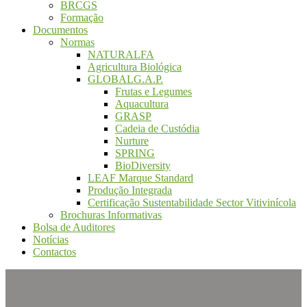
BRCGS
Formação
Documentos
Normas
NATURALFA
Agricultura Biológica
GLOBALG.A.P.
Frutas e Legumes
Aquacultura
GRASP
Cadeia de Custódia
Nurture
SPRING
BioDiversity
LEAF Marque Standard
Produção Integrada
Certificação Sustentabilidade Sector Vitivinícola
Brochuras Informativas
Bolsa de Auditores
Notícias
Contactos