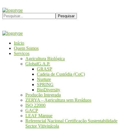
Início
Quem Somos
Serviços
Agricultura Biológica
GlobalG.A.P.
GRASP
Cadeia de Custódia (CoC)
Nurture
SPRING
BioDiversity
Produção Integrada
ZERYA – Agricultura sem Resíduos
ISO 22000
GACP
LEAF Marque
Referencial Nacional Certificação Sustentabilidade
Sector Vitivinícola