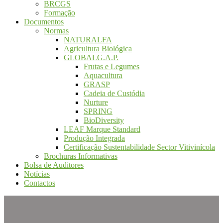
BRCGS
Formação
Documentos
Normas
NATURALFA
Agricultura Biológica
GLOBALG.A.P.
Frutas e Legumes
Aquacultura
GRASP
Cadeia de Custódia
Nurture
SPRING
BioDiversity
LEAF Marque Standard
Produção Integrada
Certificação Sustentabilidade Sector Vitivinícola
Brochuras Informativas
Bolsa de Auditores
Notícias
Contactos