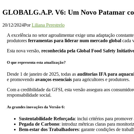
GLOBALG.A.P. V6: Um Novo Patamar co
20/12/2024
Por
Liliana Perestrelo
A excelência no setor agroalimentar exige uma adaptação constante
produtores
ferramentas para liderar num mercado global
cada v
Esta nova versão,
reconhecida pela Global Food Safety Initiativ
O que representa esta atualização?
Desde 1 de janeiro de 2025, todas as
auditorias IFA para aquacul
e promovendo
avanços essenciais
para agricultores e produtores.
Com a credibilidade da GFSI, esta versão assegura aos consumidores,
responsabilidade social.
As grandes inovações da Versão 6:
Sustentabilidade Reforçada
: inclui critérios para promove
Pegada de Carbono
: introduz métricas claras para monitori
Bem-estar dos Trabalhadores
: garante condições de trabal