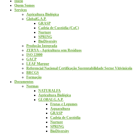
Início
Quem Somos
Serviços
Agricultura Biológica
GlobalG.A.P.
GRASP
Cadeia de Custódia (CoC)
Nurture
SPRING
BioDiversity
Produção Integrada
ZERYA – Agricultura sem Resíduos
ISO 22000
GACP
LEAF Marque
Referencial Nacional Certificação Sustentabilidade Sector Vitivinícola
BRCGS
Formação
Documentos
Normas
NATURALFA
Agricultura Biológica
GLOBALG.A.P.
Frutas e Legumes
Aquacultura
GRASP
Cadeia de Custódia
Nurture
SPRING
BioDiversity