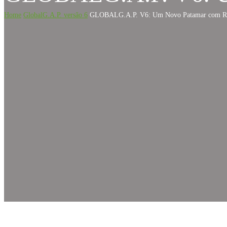
Home
GlobalG.A.P. versão 6
GLOBALG.A.P. V6: Um Novo Patamar com R