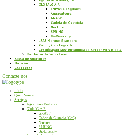
GLOBALG.A.P.
Frutas e Legumes
Aquacultura
GRASP
Cadeia de Custódia
Nurture
SPRING
BioDiversity
LEAF Marque Standard
Produção Integrada
Certificação Sustentabilidade Sector Vitivinícola
Brochuras Informativas
Bolsa de Auditores
Notícias
Contactos
Contacte-nos
Início
Quem Somos
Serviços
Agricultura Biológica
GlobalG.A.P.
GRASP
Cadeia de Custódia (CoC)
Nurture
SPRING
BioDiversity