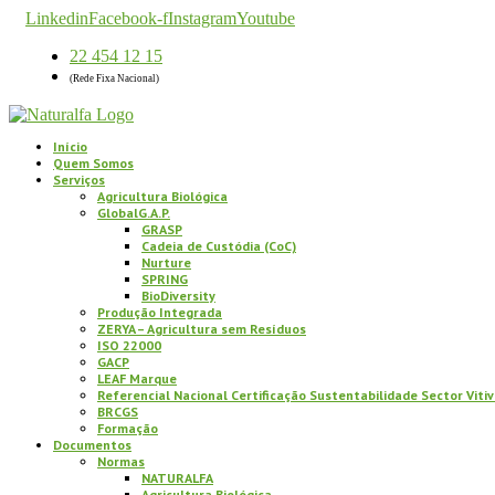
Linkedin
Facebook-f
Instagram
Youtube
22 454 12 15
(Rede Fixa Nacional)
Início
Quem Somos
Serviços
Agricultura Biológica
GlobalG.A.P.
GRASP
Cadeia de Custódia (CoC)
Nurture
SPRING
BioDiversity
Produção Integrada
ZERYA – Agricultura sem Resíduos
ISO 22000
GACP
LEAF Marque
Referencial Nacional Certificação Sustentabilidade Sector Vitiv
BRCGS
Formação
Documentos
Normas
NATURALFA
Agricultura Biológica