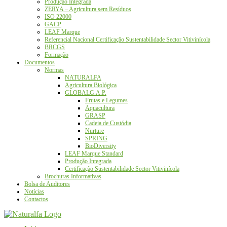
Produção Integrada
ZERYA – Agricultura sem Resíduos
ISO 22000
GACP
LEAF Marque
Referencial Nacional Certificação Sustentabilidade Sector Vitivinícola
BRCGS
Formação
Documentos
Normas
NATURALFA
Agricultura Biológica
GLOBALG.A.P.
Frutas e Legumes
Aquacultura
GRASP
Cadeia de Custódia
Nurture
SPRING
BioDiversity
LEAF Marque Standard
Produção Integrada
Certificação Sustentabilidade Sector Vitivinícola
Brochuras Informativas
Bolsa de Auditores
Notícias
Contactos