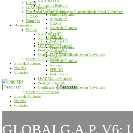
NATURALFA
GACP
Agricultura Biológica
LEAF Marque
GLOBALG.A.P.
Referencial Nacional Certificação Sustentabilidade Sector Vitivinícola
Frutas e Legumes
BRCGS
Aquacultura
Formação
GRASP
Documentos
Cadeia de Custódia
Normas
Nurture
NATURALFA
SPRING
Agricultura Biológica
BioDiversity
GLOBALG.A.P.
LEAF Marque Standard
Frutas e Legumes
Produção Integrada
Aquacultura
Certificação Sustentabilidade Sector Vitivinícola
GRASP
Brochuras Informativas
Cadeia de Custódia
Bolsa de Auditores
Nurture
Notícias
SPRING
Contactos
BioDiversity
LEAF Marque Standard
Produção Integrada
Certificação Sustentabilidade Sector Vitivinícola
Brochuras Informativas
Bolsa de Auditores
Notícias
Contactos
GLOBALG.A.P. V6: U