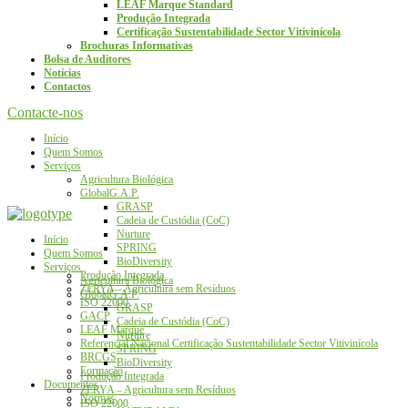
LEAF Marque Standard
Produção Integrada
Certificação Sustentabilidade Sector Vitivinícola
Brochuras Informativas
Bolsa de Auditores
Notícias
Contactos
Contacte-nos
Início
Quem Somos
Serviços
Agricultura Biológica
GlobalG.A.P.
GRASP
Cadeia de Custódia (CoC)
Nurture
Início
SPRING
Quem Somos
BioDiversity
Serviços
Produção Integrada
Agricultura Biológica
ZERYA – Agricultura sem Resíduos
GlobalG.A.P.
ISO 22000
GRASP
GACP
Cadeia de Custódia (CoC)
LEAF Marque
Nurture
Referencial Nacional Certificação Sustentabilidade Sector Vitivinícola
SPRING
BRCGS
BioDiversity
Formação
Produção Integrada
Documentos
ZERYA – Agricultura sem Resíduos
Normas
ISO 22000