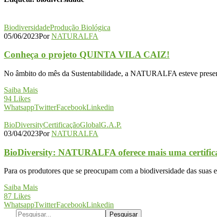
Biodiversidade
Produção Biológica
05/06/2023
Por
NATURALFA
Conheça o projeto QUINTA VILA CAIZ!
No âmbito do mês da Sustentabilidade, a NATURALFA esteve presen
Saiba Mais
94
Likes
Whatsapp
Twitter
Facebook
Linkedin
BioDiversity
Certificação
GlobalG.A.P.
03/04/2023
Por
NATURALFA
BioDiversity: NATURALFA oferece mais uma certifi
Para os produtores que se preocupam com a biodiversidade das suas
Saiba Mais
87
Likes
Whatsapp
Twitter
Facebook
Linkedin