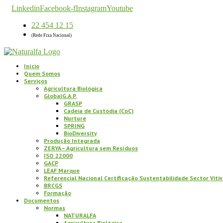
Linkedin
Facebook-f
Instagram
Youtube
22 454 12 15
(Rede Fixa Nacional)
Início
Quem Somos
Serviços
Agricultura Biológica
GlobalG.A.P.
GRASP
Cadeia de Custódia (CoC)
Nurture
SPRING
BioDiversity
Produção Integrada
ZERYA – Agricultura sem Resíduos
ISO 22000
GACP
LEAF Marque
Referencial Nacional Certificação Sustentabilidade Sector Vitiv
BRCGS
Formação
Documentos
Normas
NATURALFA
Agricultura Biológica