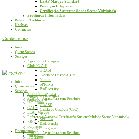
LEAF Marque Standard
Produção Integrada
Certificação Sustentabilidade Sector Vitivinícola
Brochuras Informativas
Bolsa de Auditores
Notícias
Contactos
Contacte-nos
Início
Quem Somos
Serviços
Agricultura Biológica
GlobalG.A.P.
GRASP
Cadeia de Custódia (CoC)
Nurture
Início
SPRING
Quem Somos
BioDiversity
Serviços
Produção Integrada
Agricultura Biológica
ZERYA – Agricultura sem Resíduos
GlobalG.A.P.
ISO 22000
GRASP
GACP
Cadeia de Custódia (CoC)
LEAF Marque
Nurture
Referencial Nacional Certificação Sustentabilidade Sector Vitivinícola
SPRING
BRCGS
BioDiversity
Formação
Produção Integrada
Documentos
ZERYA – Agricultura sem Resíduos
Normas
ISO 22000