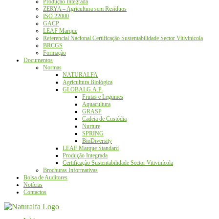
Produção Integrada
ZERYA – Agricultura sem Resíduos
ISO 22000
GACP
LEAF Marque
Referencial Nacional Certificação Sustentabilidade Sector Vitivinícola
BRCGS
Formação
Documentos
Normas
NATURALFA
Agricultura Biológica
GLOBALG.A.P.
Frutas e Legumes
Aquacultura
GRASP
Cadeia de Custódia
Nurture
SPRING
BioDiversity
LEAF Marque Standard
Produção Integrada
Certificação Sustentabilidade Sector Vitivinícola
Brochuras Informativas
Bolsa de Auditores
Notícias
Contactos