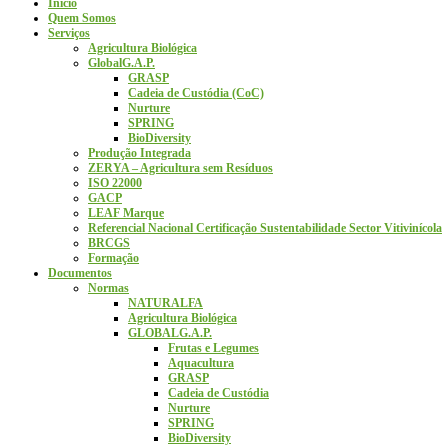
Início
Quem Somos
Serviços
Agricultura Biológica
GlobalG.A.P.
GRASP
Cadeia de Custódia (CoC)
Nurture
SPRING
BioDiversity
Produção Integrada
ZERYA – Agricultura sem Resíduos
ISO 22000
GACP
LEAF Marque
Referencial Nacional Certificação Sustentabilidade Sector Vitivinícola
BRCGS
Formação
Documentos
Normas
NATURALFA
Agricultura Biológica
GLOBALG.A.P.
Frutas e Legumes
Aquacultura
GRASP
Cadeia de Custódia
Nurture
SPRING
BioDiversity