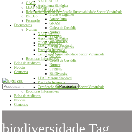
NATURALFA
GACP
Agricultura Biológica
LEAF Marque
GLOBALG.A.P.
Referencial Nacional Certificação Sustentabilidade Sector Vitivinícola
Frutas e Legumes
BRCGS
Aquacultura
Formação
GRASP
Documentos
Cadeia de Custódia
Normas
Nurture
NATURALFA
SPRING
Agricultura Biológica
BioDiversity
GLOBALG.A.P.
LEAF Marque Standard
Frutas e Legumes
Produção Integrada
Aquacultura
Certificação Sustentabilidade Sector Vitivinícola
GRASP
Brochuras Informativas
Cadeia de Custódia
Bolsa de Auditores
Nurture
Notícias
SPRING
Contactos
BioDiversity
LEAF Marque Standard
Produção Integrada
Certificação Sustentabilidade Sector Vitivinícola
Brochuras Informativas
Bolsa de Auditores
Notícias
Contactos
biodiversidade Tag