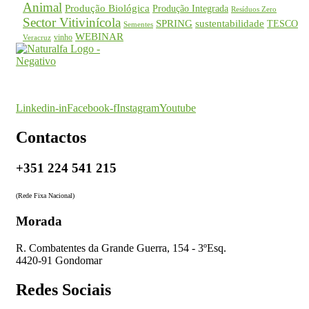
Animal
Produção Biológica
Produção Integrada
Resíduos Zero
Sector Vitivinícola
SPRING
sustentabilidade
TESCO
Sementes
WEBINAR
vinho
Veracruz
O seu parceiro na certificação
Linkedin-in
Facebook-f
Instagram
Youtube
Contactos
+351 224 541 215
(Rede Fixa Nacional)
Morada
R. Combatentes da Grande Guerra, 154 - 3ºEsq.
4420-91 Gondomar
Redes Sociais