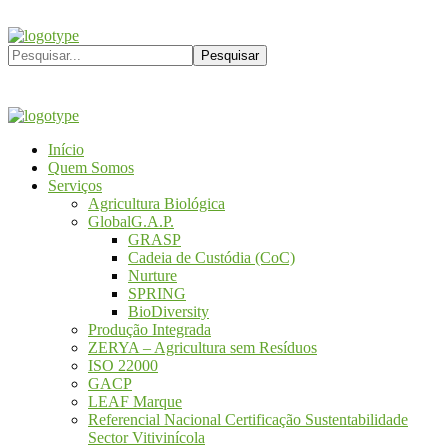
Início
Quem Somos
Serviços
Agricultura Biológica
GlobalG.A.P.
GRASP
Cadeia de Custódia (CoC)
Nurture
SPRING
BioDiversity
Produção Integrada
ZERYA – Agricultura sem Resíduos
ISO 22000
GACP
LEAF Marque
Referencial Nacional Certificação Sustentabilidade
Sector Vitivinícola