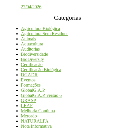
27/04/2026
Categorias
Agricultura Biológica
Agricultura Sem Resíduos
Animais
Aquacultura
Auditorias
Biodiversidade
BioDiversity
Certificação
Certificação Biológica
DGADR
Eventos
Formações
GlobalG.A.P.
GlobalG.A.P. versão 6
GRASP
LEAF
Melhoria Contínua
Mercado
NATURALFA
Nota Informativa