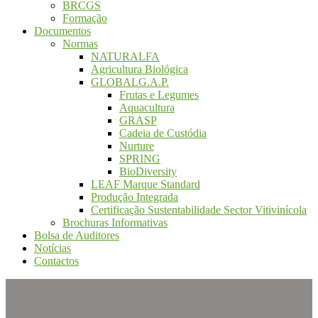
BRCGS
Formação
Documentos
Normas
NATURALFA
Agricultura Biológica
GLOBALG.A.P.
Frutas e Legumes
Aquacultura
GRASP
Cadeia de Custódia
Nurture
SPRING
BioDiversity
LEAF Marque Standard
Produção Integrada
Certificação Sustentabilidade Sector Vitivinícola
Brochuras Informativas
Bolsa de Auditores
Notícias
Contactos