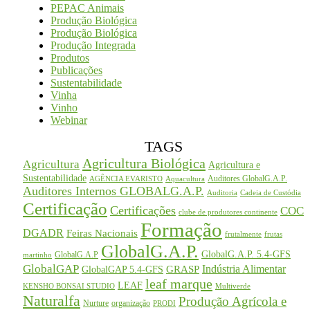
PEPAC Animais
Produção Biológica
Produção Biológica
Produção Integrada
Produtos
Publicações
Sustentabilidade
Vinha
Vinho
Webinar
TAGS
Agricultura Biológica
Agricultura
Agricultura e
Sustentabilidade
Auditores GlobalG.A.P.
AGÊNCIA EVARISTO
Aquacultura
Auditores Internos GLOBALG.A.P.
Auditoria
Cadeia de Custódia
Certificação
Certificações
COC
clube de produtores continente
Formação
DGADR
Feiras Nacionais
frutalmente
frutas
GlobalG.A.P.
GlobalG.A.P. 5.4-GFS
GlobalG.A.P
martinho
GlobalGAP
Indústria Alimentar
GRASP
GlobalGAP 5.4-GFS
leaf marque
LEAF
KENSHO BONSAI STUDIO
Multiverde
Naturalfa
Produção Agrícola e
Nurture
organização
PRODI