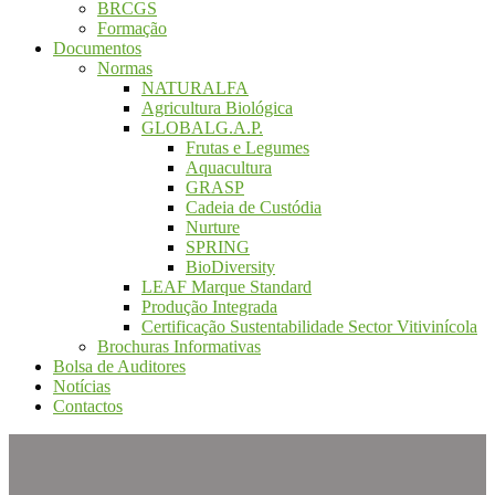
BRCGS
Formação
Documentos
Normas
NATURALFA
Agricultura Biológica
GLOBALG.A.P.
Frutas e Legumes
Aquacultura
GRASP
Cadeia de Custódia
Nurture
SPRING
BioDiversity
LEAF Marque Standard
Produção Integrada
Certificação Sustentabilidade Sector Vitivinícola
Brochuras Informativas
Bolsa de Auditores
Notícias
Contactos