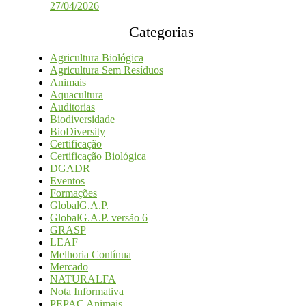
27/04/2026
Categorias
Agricultura Biológica
Agricultura Sem Resíduos
Animais
Aquacultura
Auditorias
Biodiversidade
BioDiversity
Certificação
Certificação Biológica
DGADR
Eventos
Formações
GlobalG.A.P.
GlobalG.A.P. versão 6
GRASP
LEAF
Melhoria Contínua
Mercado
NATURALFA
Nota Informativa
PEPAC Animais