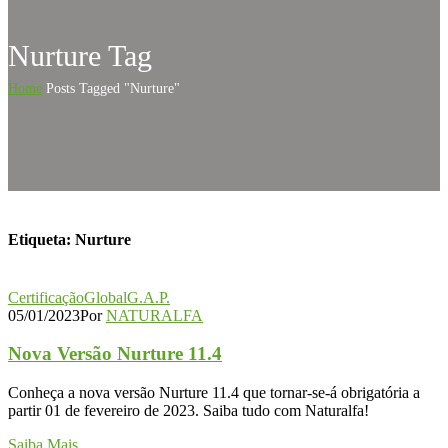
Nurture Tag
Home
Posts Tagged "Nurture"
Etiqueta:
Nurture
Certificação
GlobalG.A.P.
05/01/2023
Por
NATURALFA
Nova Versão Nurture 11.4
Conheça a nova versão Nurture 11.4 que tornar-se-á obrigatória a
partir 01 de fevereiro de 2023. Saiba tudo com Naturalfa!
Saiba Mais