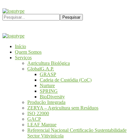
Início
Quem Somos
Serviços
Agricultura Biológica
GlobalG.A.P.
GRASP
Cadeia de Custódia (CoC)
Nurture
SPRING
BioDiversity
Produção Integrada
ZERYA – Agricultura sem Resíduos
ISO 22000
GACP
LEAF Marque
Referencial Nacional Certificação Sustentabilidade
Sector Vitivinícola