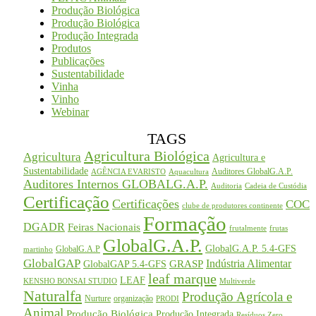
Produção Biológica
Produção Biológica
Produção Integrada
Produtos
Publicações
Sustentabilidade
Vinha
Vinho
Webinar
TAGS
Agricultura Biológica
Agricultura
Agricultura e
Sustentabilidade
Auditores GlobalG.A.P.
AGÊNCIA EVARISTO
Aquacultura
Auditores Internos GLOBALG.A.P.
Auditoria
Cadeia de Custódia
Certificação
Certificações
COC
clube de produtores continente
Formação
DGADR
Feiras Nacionais
frutalmente
frutas
GlobalG.A.P.
GlobalG.A.P. 5.4-GFS
GlobalG.A.P
martinho
GlobalGAP
Indústria Alimentar
GRASP
GlobalGAP 5.4-GFS
leaf marque
LEAF
KENSHO BONSAI STUDIO
Multiverde
Naturalfa
Produção Agrícola e
Nurture
organização
PRODI
Animal
Produção Biológica
Produção Integrada
Resíduos Zero