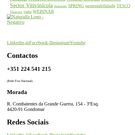
Sector Vitivinícola
SPRING
sustentabilidade
TESCO
Sementes
WEBINAR
vinho
Veracruz
O seu parceiro na certificação
Linkedin-in
Facebook-f
Instagram
Youtube
Contactos
+351 224 541 215
(Rede Fixa Nacional)
Morada
R. Combatentes da Grande Guerra, 154 - 3ºEsq.
4420-91 Gondomar
Redes Sociais
Linkedin-in
Facebook-f
Instagram
Youtube