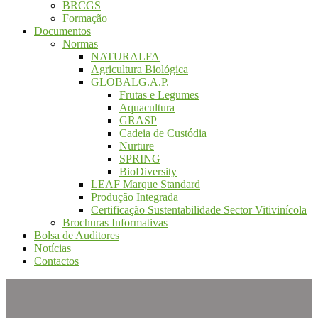
BRCGS
Formação
Documentos
Normas
NATURALFA
Agricultura Biológica
GLOBALG.A.P.
Frutas e Legumes
Aquacultura
GRASP
Cadeia de Custódia
Nurture
SPRING
BioDiversity
LEAF Marque Standard
Produção Integrada
Certificação Sustentabilidade Sector Vitivinícola
Brochuras Informativas
Bolsa de Auditores
Notícias
Contactos