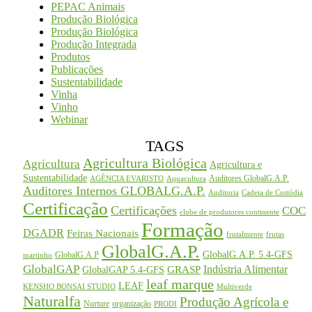
PEPAC Animais
Produção Biológica
Produção Biológica
Produção Integrada
Produtos
Publicações
Sustentabilidade
Vinha
Vinho
Webinar
TAGS
Agricultura Biológica
Agricultura
Agricultura e
Sustentabilidade
Auditores GlobalG.A.P.
AGÊNCIA EVARISTO
Aquacultura
Auditores Internos GLOBALG.A.P.
Auditoria
Cadeia de Custódia
Certificação
Certificações
COC
clube de produtores continente
Formação
DGADR
Feiras Nacionais
frutalmente
frutas
GlobalG.A.P.
GlobalG.A.P. 5.4-GFS
GlobalG.A.P
martinho
GlobalGAP
Indústria Alimentar
GRASP
GlobalGAP 5.4-GFS
leaf marque
LEAF
KENSHO BONSAI STUDIO
Multiverde
Naturalfa
Produção Agrícola e
Nurture
organização
PRODI