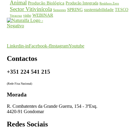
Animal
Produção Biológica
Produção Integrada
Resíduos Zero
Sector Vitivinícola
SPRING
sustentabilidade
TESCO
Sementes
WEBINAR
vinho
Veracruz
O seu parceiro na certificação
Linkedin-in
Facebook-f
Instagram
Youtube
Contactos
+351 224 541 215
(Rede Fixa Nacional)
Morada
R. Combatentes da Grande Guerra, 154 - 3ºEsq.
4420-91 Gondomar
Redes Sociais