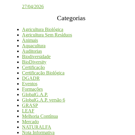
27/04/2026
Categorias
Agricultura Biológica
Agricultura Sem Resíduos
Animais
Aquacultura
Auditorias
Biodiversidade
BioDiversity
Certificação
Certificação Biológica
DGADR
Eventos
Formações
GlobalG.A.P.
GlobalG.A.P. versão 6
GRASP
LEAF
Melhoria Contínua
Mercado
NATURALFA
Nota Informativa