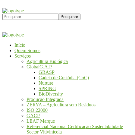
Início
Quem Somos
Serviços
Agricultura Biológica
GlobalG.A.P.
GRASP
Cadeia de Custódia (CoC)
Nurture
SPRING
BioDiversity
Produção Integrada
ZERYA – Agricultura sem Resíduos
ISO 22000
GACP
LEAF Marque
Referencial Nacional Certificação Sustentabilidade
Sector Vitivinícola