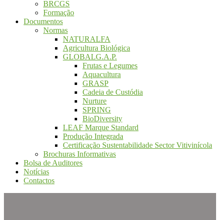
BRCGS
Formação
Documentos
Normas
NATURALFA
Agricultura Biológica
GLOBALG.A.P.
Frutas e Legumes
Aquacultura
GRASP
Cadeia de Custódia
Nurture
SPRING
BioDiversity
LEAF Marque Standard
Produção Integrada
Certificação Sustentabilidade Sector Vitivinícola
Brochuras Informativas
Bolsa de Auditores
Notícias
Contactos