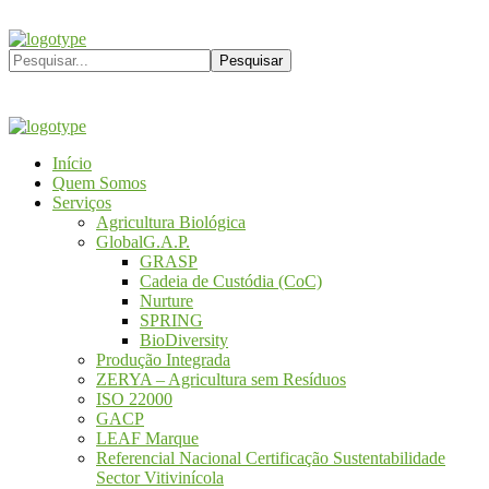
Início
Quem Somos
Serviços
Agricultura Biológica
GlobalG.A.P.
GRASP
Cadeia de Custódia (CoC)
Nurture
SPRING
BioDiversity
Produção Integrada
ZERYA – Agricultura sem Resíduos
ISO 22000
GACP
LEAF Marque
Referencial Nacional Certificação Sustentabilidade
Sector Vitivinícola