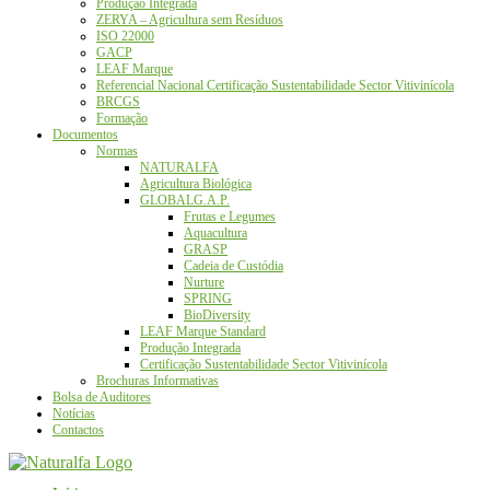
Produção Integrada
ZERYA – Agricultura sem Resíduos
ISO 22000
GACP
LEAF Marque
Referencial Nacional Certificação Sustentabilidade Sector Vitivinícola
BRCGS
Formação
Documentos
Normas
NATURALFA
Agricultura Biológica
GLOBALG.A.P.
Frutas e Legumes
Aquacultura
GRASP
Cadeia de Custódia
Nurture
SPRING
BioDiversity
LEAF Marque Standard
Produção Integrada
Certificação Sustentabilidade Sector Vitivinícola
Brochuras Informativas
Bolsa de Auditores
Notícias
Contactos