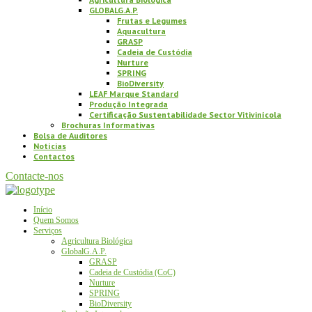
GLOBALG.A.P.
Frutas e Legumes
Aquacultura
GRASP
Cadeia de Custódia
Nurture
SPRING
BioDiversity
LEAF Marque Standard
Produção Integrada
Certificação Sustentabilidade Sector Vitivinícola
Brochuras Informativas
Bolsa de Auditores
Notícias
Contactos
Contacte-nos
Início
Quem Somos
Serviços
Agricultura Biológica
GlobalG.A.P.
GRASP
Cadeia de Custódia (CoC)
Nurture
SPRING
BioDiversity