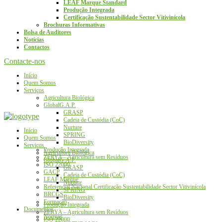
LEAF Marque Standard
Produção Integrada
Certificação Sustentabilidade Sector Vitivinícola
Brochuras Informativas
Bolsa de Auditores
Notícias
Contactos
Contacte-nos
Início
Quem Somos
Serviços
Agricultura Biológica
GlobalG.A.P.
GRASP
Cadeia de Custódia (CoC)
Nurture
Início
SPRING
Quem Somos
BioDiversity
Serviços
Produção Integrada
Agricultura Biológica
ZERYA – Agricultura sem Resíduos
GlobalG.A.P.
ISO 22000
GRASP
GACP
Cadeia de Custódia (CoC)
LEAF Marque
Nurture
Referencial Nacional Certificação Sustentabilidade Sector Vitivinícola
SPRING
BRCGS
BioDiversity
Formação
Produção Integrada
Documentos
ZERYA – Agricultura sem Resíduos
Normas
ISO 22000