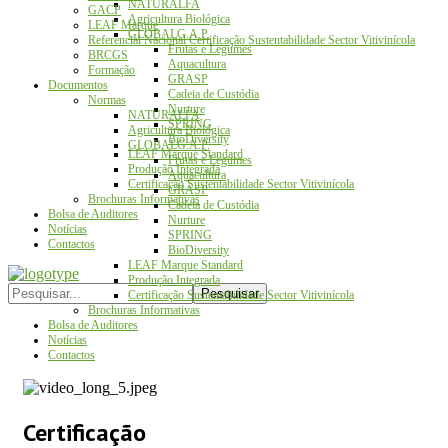
NATURALFA
GACP
Agricultura Biológica
LEAF Marque
GLOBALG.A.P.
Referencial Nacional Certificação Sustentabilidade Sector Vitivinícola
Frutas e Legumes
BRCGS
Aquacultura
Formação
GRASP
Documentos
Cadeia de Custódia
Normas
Nurture
NATURALFA
SPRING
Agricultura Biológica
BioDiversity
GLOBALG.A.P.
LEAF Marque Standard
Frutas e Legumes
Produção Integrada
Aquacultura
Certificação Sustentabilidade Sector Vitivinícola
GRASP
Brochuras Informativas
Cadeia de Custódia
Bolsa de Auditores
Nurture
Notícias
SPRING
Contactos
BioDiversity
LEAF Marque Standard
Produção Integrada
Certificação Sustentabilidade Sector Vitivinícola
Brochuras Informativas
Bolsa de Auditores
Notícias
Contactos
Certificação