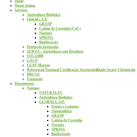
Início
Quem Somos
Serviços
Agricultura Biológica
GlobalG.A.P.
GRASP
Cadeia de Custódia (CoC)
Nurture
SPRING
BioDiversity
Produção Integrada
ZERYA – Agricultura sem Resíduos
ISO 22000
GACP
LEAF Marque
Referencial Nacional Certificação Sustentabilidade Sector Vitivinícola
BRCGS
Formação
Documentos
Normas
NATURALFA
Agricultura Biológica
GLOBALG.A.P.
Frutas e Legumes
Aquacultura
GRASP
Cadeia de Custódia
Nurture
SPRING
BioDiversity