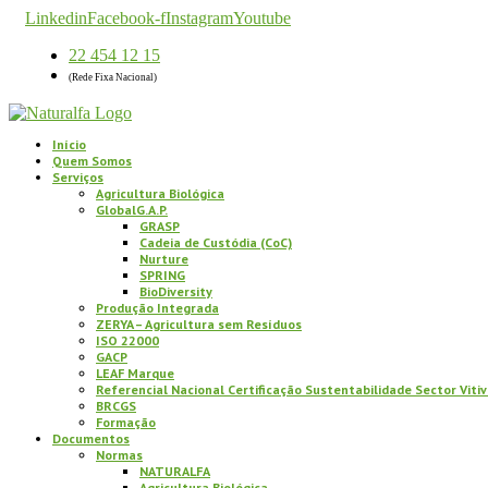
Linkedin
Facebook-f
Instagram
Youtube
22 454 12 15
(Rede Fixa Nacional)
Início
Quem Somos
Serviços
Agricultura Biológica
GlobalG.A.P.
GRASP
Cadeia de Custódia (CoC)
Nurture
SPRING
BioDiversity
Produção Integrada
ZERYA – Agricultura sem Resíduos
ISO 22000
GACP
LEAF Marque
Referencial Nacional Certificação Sustentabilidade Sector Vitiv
BRCGS
Formação
Documentos
Normas
NATURALFA
Agricultura Biológica