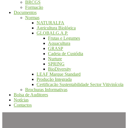
BRCGS
Formação
Documentos
Normas
NATURALFA
Agricultura Biológica
GLOBALG.A.P.
Frutas e Legumes
Aquacultura
GRASP
Cadeia de Custódia
Nurture
SPRING
BioDiversity
LEAF Marque Standard
Produção Integrada
Certificação Sustentabilidade Sector Vitivinícola
Brochuras Informativas
Bolsa de Auditores
Notícias
Contactos