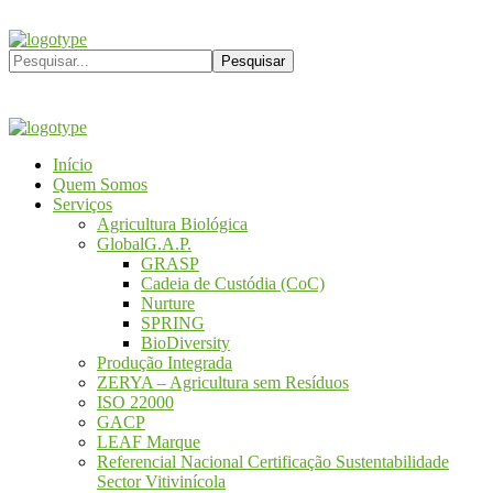
Início
Quem Somos
Serviços
Agricultura Biológica
GlobalG.A.P.
GRASP
Cadeia de Custódia (CoC)
Nurture
SPRING
BioDiversity
Produção Integrada
ZERYA – Agricultura sem Resíduos
ISO 22000
GACP
LEAF Marque
Referencial Nacional Certificação Sustentabilidade
Sector Vitivinícola