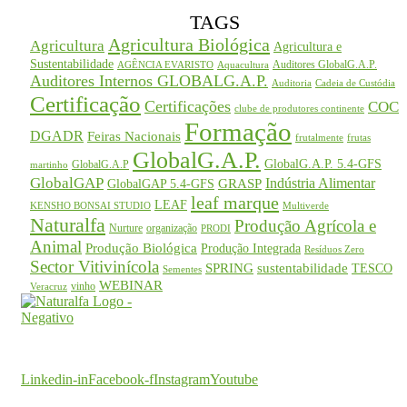
TAGS
Agricultura Biológica
Agricultura
Agricultura e
Sustentabilidade
Auditores GlobalG.A.P.
AGÊNCIA EVARISTO
Aquacultura
Auditores Internos GLOBALG.A.P.
Auditoria
Cadeia de Custódia
Certificação
Certificações
COC
clube de produtores continente
Formação
DGADR
Feiras Nacionais
frutalmente
frutas
GlobalG.A.P.
GlobalG.A.P. 5.4-GFS
GlobalG.A.P
martinho
GlobalGAP
Indústria Alimentar
GRASP
GlobalGAP 5.4-GFS
leaf marque
LEAF
KENSHO BONSAI STUDIO
Multiverde
Naturalfa
Produção Agrícola e
Nurture
organização
PRODI
Animal
Produção Biológica
Produção Integrada
Resíduos Zero
Sector Vitivinícola
SPRING
sustentabilidade
TESCO
Sementes
WEBINAR
vinho
Veracruz
O seu parceiro na certificação
Linkedin-in
Facebook-f
Instagram
Youtube