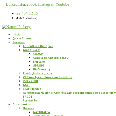
Linkedin
Facebook-f
Instagram
Youtube
22 454 12 15
(Rede Fixa Nacional)
Início
Quem Somos
Serviços
Agricultura Biológica
GlobalG.A.P.
GRASP
Cadeia de Custódia (CoC)
Nurture
SPRING
BioDiversity
Produção Integrada
ZERYA – Agricultura sem Resíduos
ISO 22000
GACP
LEAF Marque
Referencial Nacional Certificação Sustentabilidade Sector Vitiv
BRCGS
Formação
Documentos
Normas
NATURALFA
Agricultura Biológica