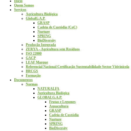
Início
Quem Somos
Serviços
Agricultura Biológica
GlobalG.A.P.
GRASP
Cadeia de Custódia (CoC)
Nurture
SPRING
BioDiversity
Produção Integrada
ZERYA – Agricultura sem Resíduos
ISO 22000
GACP
LEAF Marque
Referencial Nacional Certificação Sustentabilidade Sector Vitivinícola
BRCGS
Formação
Documentos
Normas
NATURALFA
Agricultura Biológica
GLOBALG.A.P.
Frutas e Legumes
Aquacultura
GRASP
Cadeia de Custódia
Nurture
SPRING
BioDiversity