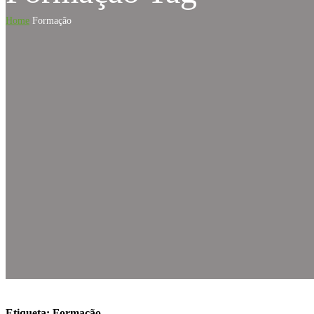
Home
Formação
Etiqueta:
Formação