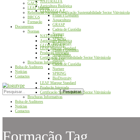
NATURALFA
GACP
Agricultura Biológica
LEAF Marque
GLOBALG.A.P.
Referencial Nacional Certificação Sustentabilidade Sector Vitivinícola
Frutas e Legumes
BRCGS
Aquacultura
Formação
GRASP
Documentos
Cadeia de Custódia
Normas
Nurture
NATURALFA
SPRING
Agricultura Biológica
BioDiversity
GLOBALG.A.P.
LEAF Marque Standard
Frutas e Legumes
Produção Integrada
Aquacultura
Certificação Sustentabilidade Sector Vitivinícola
GRASP
Brochuras Informativas
Cadeia de Custódia
Bolsa de Auditores
Nurture
Notícias
SPRING
Contactos
BioDiversity
LEAF Marque Standard
Produção Integrada
Certificação Sustentabilidade Sector Vitivinícola
Brochuras Informativas
Bolsa de Auditores
Notícias
Contactos
Formação Tag