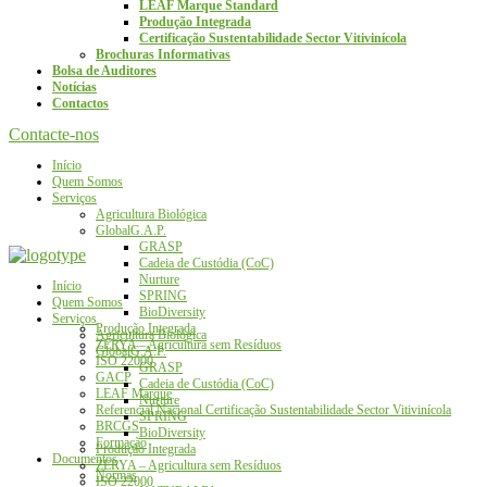
LEAF Marque Standard
Produção Integrada
Certificação Sustentabilidade Sector Vitivinícola
Brochuras Informativas
Bolsa de Auditores
Notícias
Contactos
Contacte-nos
Início
Quem Somos
Serviços
Agricultura Biológica
GlobalG.A.P.
GRASP
Cadeia de Custódia (CoC)
Nurture
Início
SPRING
Quem Somos
BioDiversity
Serviços
Produção Integrada
Agricultura Biológica
ZERYA – Agricultura sem Resíduos
GlobalG.A.P.
ISO 22000
GRASP
GACP
Cadeia de Custódia (CoC)
LEAF Marque
Nurture
Referencial Nacional Certificação Sustentabilidade Sector Vitivinícola
SPRING
BRCGS
BioDiversity
Formação
Produção Integrada
Documentos
ZERYA – Agricultura sem Resíduos
Normas
ISO 22000