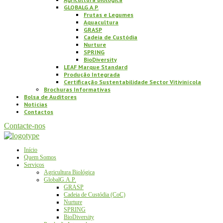
GLOBALG.A.P.
Frutas e Legumes
Aquacultura
GRASP
Cadeia de Custódia
Nurture
SPRING
BioDiversity
LEAF Marque Standard
Produção Integrada
Certificação Sustentabilidade Sector Vitivinícola
Brochuras Informativas
Bolsa de Auditores
Notícias
Contactos
Contacte-nos
Início
Quem Somos
Serviços
Agricultura Biológica
GlobalG.A.P.
GRASP
Cadeia de Custódia (CoC)
Nurture
SPRING
BioDiversity