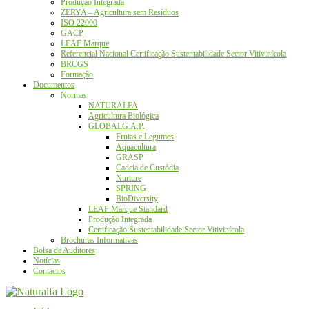
Produção Integrada
ZERYA – Agricultura sem Resíduos
ISO 22000
GACP
LEAF Marque
Referencial Nacional Certificação Sustentabilidade Sector Vitivinícola
BRCGS
Formação
Documentos
Normas
NATURALFA
Agricultura Biológica
GLOBALG.A.P.
Frutas e Legumes
Aquacultura
GRASP
Cadeia de Custódia
Nurture
SPRING
BioDiversity
LEAF Marque Standard
Produção Integrada
Certificação Sustentabilidade Sector Vitivinícola
Brochuras Informativas
Bolsa de Auditores
Notícias
Contactos