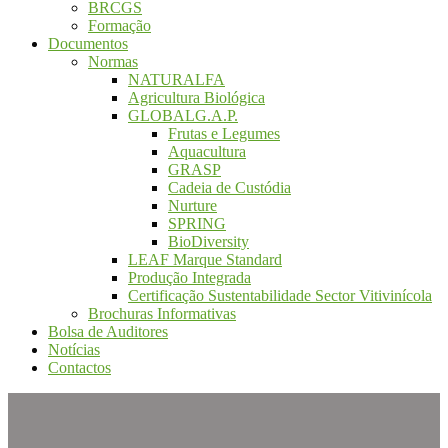
BRCGS
Formação
Documentos
Normas
NATURALFA
Agricultura Biológica
GLOBALG.A.P.
Frutas e Legumes
Aquacultura
GRASP
Cadeia de Custódia
Nurture
SPRING
BioDiversity
LEAF Marque Standard
Produção Integrada
Certificação Sustentabilidade Sector Vitivinícola
Brochuras Informativas
Bolsa de Auditores
Notícias
Contactos