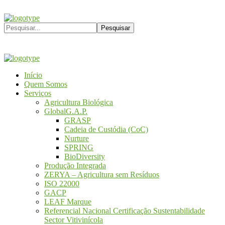
Início
Quem Somos
Serviços
Agricultura Biológica
GlobalG.A.P.
GRASP
Cadeia de Custódia (CoC)
Nurture
SPRING
BioDiversity
Produção Integrada
ZERYA – Agricultura sem Resíduos
ISO 22000
GACP
LEAF Marque
Referencial Nacional Certificação Sustentabilidade
Sector Vitivinícola