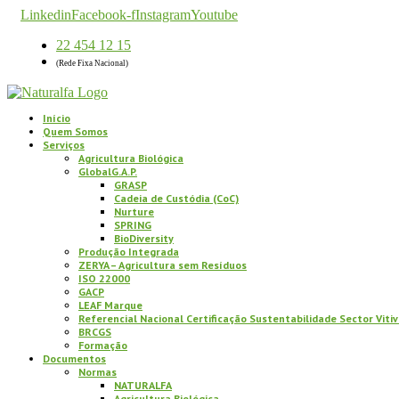
Linkedin
Facebook-f
Instagram
Youtube
22 454 12 15
(Rede Fixa Nacional)
Início
Quem Somos
Serviços
Agricultura Biológica
GlobalG.A.P.
GRASP
Cadeia de Custódia (CoC)
Nurture
SPRING
BioDiversity
Produção Integrada
ZERYA – Agricultura sem Resíduos
ISO 22000
GACP
LEAF Marque
Referencial Nacional Certificação Sustentabilidade Sector Vitiv
BRCGS
Formação
Documentos
Normas
NATURALFA
Agricultura Biológica