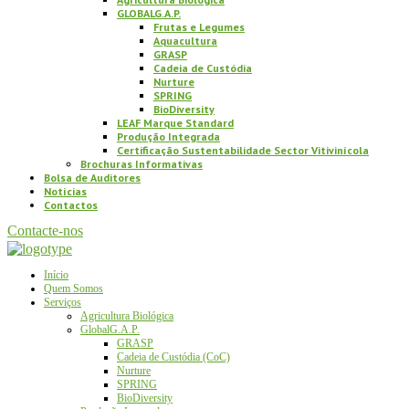
GLOBALG.A.P.
Frutas e Legumes
Aquacultura
GRASP
Cadeia de Custódia
Nurture
SPRING
BioDiversity
LEAF Marque Standard
Produção Integrada
Certificação Sustentabilidade Sector Vitivinícola
Brochuras Informativas
Bolsa de Auditores
Notícias
Contactos
Contacte-nos
Início
Quem Somos
Serviços
Agricultura Biológica
GlobalG.A.P.
GRASP
Cadeia de Custódia (CoC)
Nurture
SPRING
BioDiversity