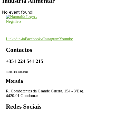
Indústria Alimentar
No event found!
O seu parceiro na certificação
Linkedin-in
Facebook-f
Instagram
Youtube
Contactos
+351 224 541 215
(Rede Fixa Nacional)
Morada
R. Combatentes da Grande Guerra, 154 - 3ºEsq.
4420-91 Gondomar
Redes Sociais