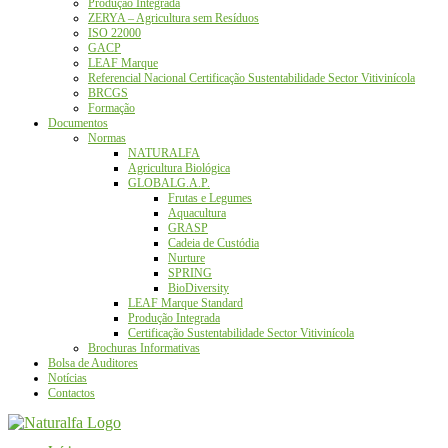
Produção Integrada
ZERYA – Agricultura sem Resíduos
ISO 22000
GACP
LEAF Marque
Referencial Nacional Certificação Sustentabilidade Sector Vitivinícola
BRCGS
Formação
Documentos
Normas
NATURALFA
Agricultura Biológica
GLOBALG.A.P.
Frutas e Legumes
Aquacultura
GRASP
Cadeia de Custódia
Nurture
SPRING
BioDiversity
LEAF Marque Standard
Produção Integrada
Certificação Sustentabilidade Sector Vitivinícola
Brochuras Informativas
Bolsa de Auditores
Notícias
Contactos