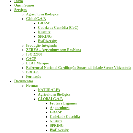
Início
Quem Somos
Serviços
Agricultura Biológica
GlobalG.A.P.
GRASP
Cadeia de Custódia (CoC)
Nurture
SPRING
BioDiversity
Produção Integrada
ZERYA – Agricultura sem Resíduos
ISO 22000
GACP
LEAF Marque
Referencial Nacional Certificação Sustentabilidade Sector Vitivinícola
BRCGS
Formação
Documentos
Normas
NATURALFA
Agricultura Biológica
GLOBALG.A.P.
Frutas e Legumes
Aquacultura
GRASP
Cadeia de Custódia
Nurture
SPRING
BioDiversity