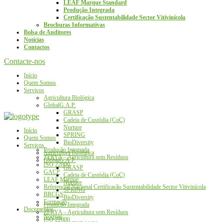
LEAF Marque Standard
Produção Integrada
Certificação Sustentabilidade Sector Vitivinícola
Brochuras Informativas
Bolsa de Auditores
Notícias
Contactos
Contacte-nos
Início
Quem Somos
Serviços
Agricultura Biológica
GlobalG.A.P.
GRASP
Cadeia de Custódia (CoC)
Nurture
Início
SPRING
Quem Somos
BioDiversity
Serviços
Produção Integrada
Agricultura Biológica
ZERYA – Agricultura sem Resíduos
GlobalG.A.P.
ISO 22000
GRASP
GACP
Cadeia de Custódia (CoC)
LEAF Marque
Nurture
Referencial Nacional Certificação Sustentabilidade Sector Vitivinícola
SPRING
BRCGS
BioDiversity
Formação
Produção Integrada
Documentos
ZERYA – Agricultura sem Resíduos
Normas
ISO 22000