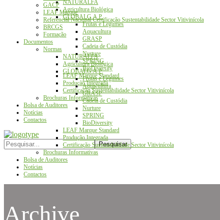
NATURALFA
GACP
Agricultura Biológica
LEAF Marque
GLOBALG.A.P.
Referencial Nacional Certificação Sustentabilidade Sector Vitivinícola
Frutas e Legumes
BRCGS
Aquacultura
Formação
GRASP
Documentos
Cadeia de Custódia
Normas
Nurture
NATURALFA
SPRING
Agricultura Biológica
BioDiversity
GLOBALG.A.P.
LEAF Marque Standard
Frutas e Legumes
Produção Integrada
Aquacultura
Certificação Sustentabilidade Sector Vitivinícola
GRASP
Brochuras Informativas
Cadeia de Custódia
Bolsa de Auditores
Nurture
Notícias
SPRING
Contactos
BioDiversity
LEAF Marque Standard
Produção Integrada
Certificação Sustentabilidade Sector Vitivinícola
Brochuras Informativas
Bolsa de Auditores
Notícias
Contactos
Archive