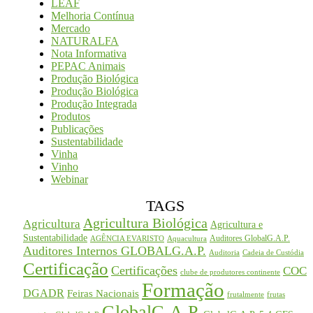
LEAF
Melhoria Contínua
Mercado
NATURALFA
Nota Informativa
PEPAC Animais
Produção Biológica
Produção Biológica
Produção Integrada
Produtos
Publicações
Sustentabilidade
Vinha
Vinho
Webinar
TAGS
Agricultura Biológica
Agricultura
Agricultura e
Sustentabilidade
Auditores GlobalG.A.P.
AGÊNCIA EVARISTO
Aquacultura
Auditores Internos GLOBALG.A.P.
Auditoria
Cadeia de Custódia
Certificação
Certificações
COC
clube de produtores continente
Formação
DGADR
Feiras Nacionais
frutalmente
frutas
GlobalG.A.P.