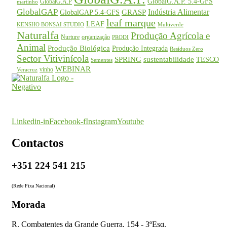
GlobalG.A.P. 5.4-GFS
GlobalG.A.P
martinho
GlobalGAP
Indústria Alimentar
GRASP
GlobalGAP 5.4-GFS
leaf marque
LEAF
KENSHO BONSAI STUDIO
Multiverde
Naturalfa
Produção Agrícola e
Nurture
organização
PRODI
Animal
Produção Biológica
Produção Integrada
Resíduos Zero
Sector Vitivinícola
SPRING
sustentabilidade
TESCO
Sementes
WEBINAR
vinho
Veracruz
O seu parceiro na certificação
Linkedin-in
Facebook-f
Instagram
Youtube
Contactos
+351 224 541 215
(Rede Fixa Nacional)
Morada
R. Combatentes da Grande Guerra, 154 - 3ºEsq.