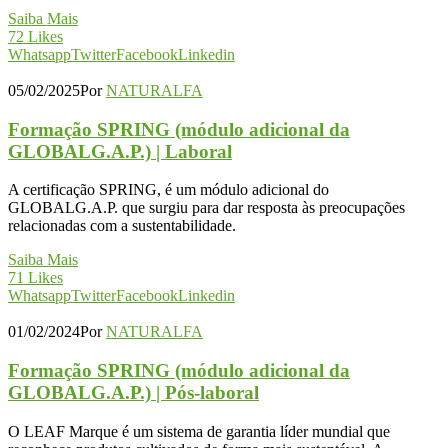
Saiba Mais
72
Likes
Whatsapp
Twitter
Facebook
Linkedin
05/02/2025
Por
NATURALFA
Formação SPRING (módulo adicional da
GLOBALG.A.P.) | Laboral
A certificação SPRING, é um módulo adicional do
GLOBALG.A.P. que surgiu para dar resposta às preocupações
relacionadas com a sustentabilidade.
Saiba Mais
71
Likes
Whatsapp
Twitter
Facebook
Linkedin
01/02/2024
Por
NATURALFA
Formação SPRING (módulo adicional da
GLOBALG.A.P.) | Pós-laboral
O LEAF Marque é um sistema de garantia líder mundial que