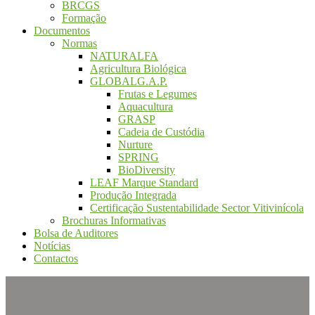
BRCGS
Formação
Documentos
Normas
NATURALFA
Agricultura Biológica
GLOBALG.A.P.
Frutas e Legumes
Aquacultura
GRASP
Cadeia de Custódia
Nurture
SPRING
BioDiversity
LEAF Marque Standard
Produção Integrada
Certificação Sustentabilidade Sector Vitivinícola
Brochuras Informativas
Bolsa de Auditores
Notícias
Contactos