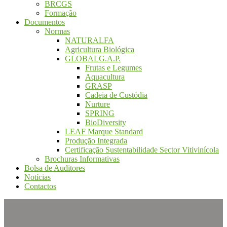
BRCGS
Formação
Documentos
Normas
NATURALFA
Agricultura Biológica
GLOBALG.A.P.
Frutas e Legumes
Aquacultura
GRASP
Cadeia de Custódia
Nurture
SPRING
BioDiversity
LEAF Marque Standard
Produção Integrada
Certificação Sustentabilidade Sector Vitivinícola
Brochuras Informativas
Bolsa de Auditores
Notícias
Contactos