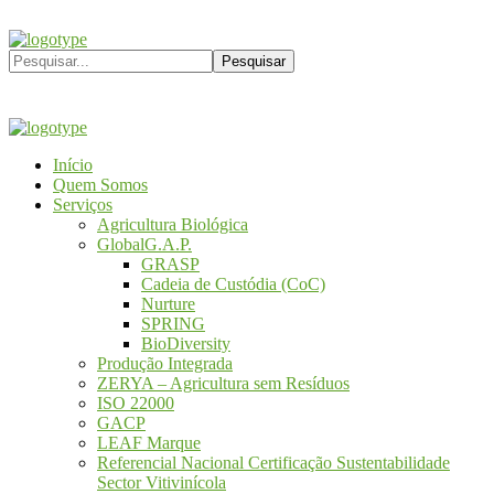
Início
Quem Somos
Serviços
Agricultura Biológica
GlobalG.A.P.
GRASP
Cadeia de Custódia (CoC)
Nurture
SPRING
BioDiversity
Produção Integrada
ZERYA – Agricultura sem Resíduos
ISO 22000
GACP
LEAF Marque
Referencial Nacional Certificação Sustentabilidade
Sector Vitivinícola