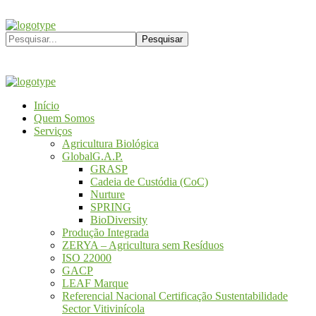
Início
Quem Somos
Serviços
Agricultura Biológica
GlobalG.A.P.
GRASP
Cadeia de Custódia (CoC)
Nurture
SPRING
BioDiversity
Produção Integrada
ZERYA – Agricultura sem Resíduos
ISO 22000
GACP
LEAF Marque
Referencial Nacional Certificação Sustentabilidade
Sector Vitivinícola