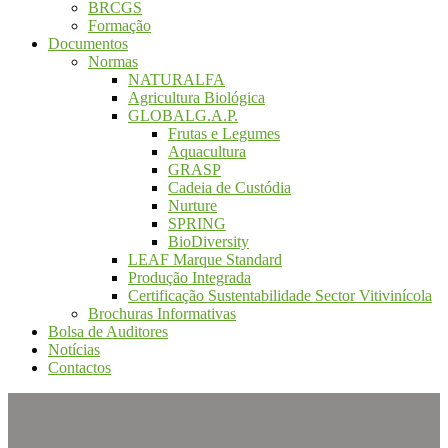
BRCGS
Formação
Documentos
Normas
NATURALFA
Agricultura Biológica
GLOBALG.A.P.
Frutas e Legumes
Aquacultura
GRASP
Cadeia de Custódia
Nurture
SPRING
BioDiversity
LEAF Marque Standard
Produção Integrada
Certificação Sustentabilidade Sector Vitivinícola
Brochuras Informativas
Bolsa de Auditores
Notícias
Contactos