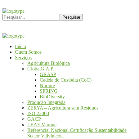
Início
Quem Somos
Serviços
Agricultura Biológica
GlobalG.A.P.
GRASP
Cadeia de Custódia (CoC)
Nurture
SPRING
BioDiversity
Produção Integrada
ZERYA – Agricultura sem Resíduos
ISO 22000
GACP
LEAF Marque
Referencial Nacional Certificação Sustentabilidade
Sector Vitivinícola