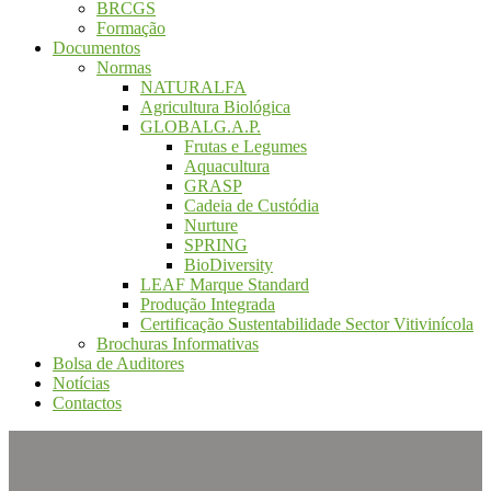
BRCGS
Formação
Documentos
Normas
NATURALFA
Agricultura Biológica
GLOBALG.A.P.
Frutas e Legumes
Aquacultura
GRASP
Cadeia de Custódia
Nurture
SPRING
BioDiversity
LEAF Marque Standard
Produção Integrada
Certificação Sustentabilidade Sector Vitivinícola
Brochuras Informativas
Bolsa de Auditores
Notícias
Contactos