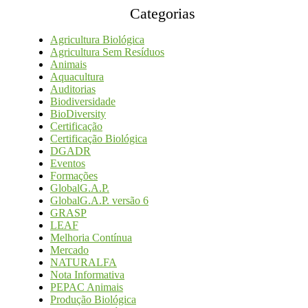
Categorias
Agricultura Biológica
Agricultura Sem Resíduos
Animais
Aquacultura
Auditorias
Biodiversidade
BioDiversity
Certificação
Certificação Biológica
DGADR
Eventos
Formações
GlobalG.A.P.
GlobalG.A.P. versão 6
GRASP
LEAF
Melhoria Contínua
Mercado
NATURALFA
Nota Informativa
PEPAC Animais
Produção Biológica