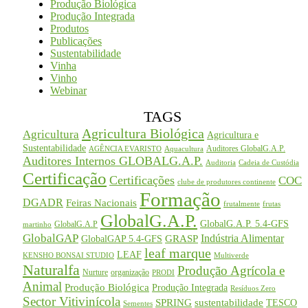
Produção Biológica
Produção Integrada
Produtos
Publicações
Sustentabilidade
Vinha
Vinho
Webinar
TAGS
Agricultura Biológica
Agricultura
Agricultura e
Sustentabilidade
Auditores GlobalG.A.P.
AGÊNCIA EVARISTO
Aquacultura
Auditores Internos GLOBALG.A.P.
Auditoria
Cadeia de Custódia
Certificação
Certificações
COC
clube de produtores continente
Formação
DGADR
Feiras Nacionais
frutalmente
frutas
GlobalG.A.P.
GlobalG.A.P. 5.4-GFS
GlobalG.A.P
martinho
GlobalGAP
Indústria Alimentar
GRASP
GlobalGAP 5.4-GFS
leaf marque
LEAF
KENSHO BONSAI STUDIO
Multiverde
Naturalfa
Produção Agrícola e
Nurture
organização
PRODI
Animal
Produção Biológica
Produção Integrada
Resíduos Zero
Sector Vitivinícola
SPRING
sustentabilidade
TESCO
Sementes