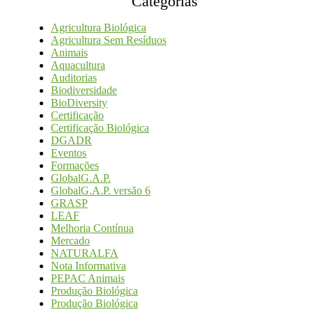
Categorias
Agricultura Biológica
Agricultura Sem Resíduos
Animais
Aquacultura
Auditorias
Biodiversidade
BioDiversity
Certificação
Certificação Biológica
DGADR
Eventos
Formações
GlobalG.A.P.
GlobalG.A.P. versão 6
GRASP
LEAF
Melhoria Contínua
Mercado
NATURALFA
Nota Informativa
PEPAC Animais
Produção Biológica
Produção Biológica