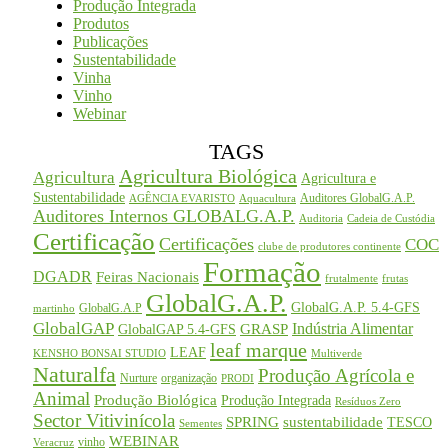
Produção Integrada
Produtos
Publicações
Sustentabilidade
Vinha
Vinho
Webinar
TAGS
Agricultura Biológica
Agricultura
Agricultura e
Sustentabilidade
Auditores GlobalG.A.P.
AGÊNCIA EVARISTO
Aquacultura
Auditores Internos GLOBALG.A.P.
Auditoria
Cadeia de Custódia
Certificação
Certificações
COC
clube de produtores continente
Formação
DGADR
Feiras Nacionais
frutalmente
frutas
GlobalG.A.P.
GlobalG.A.P. 5.4-GFS
GlobalG.A.P
martinho
GlobalGAP
Indústria Alimentar
GRASP
GlobalGAP 5.4-GFS
leaf marque
LEAF
KENSHO BONSAI STUDIO
Multiverde
Naturalfa
Produção Agrícola e
Nurture
organização
PRODI
Animal
Produção Biológica
Produção Integrada
Resíduos Zero
Sector Vitivinícola
SPRING
sustentabilidade
TESCO
Sementes
WEBINAR
vinho
Veracruz