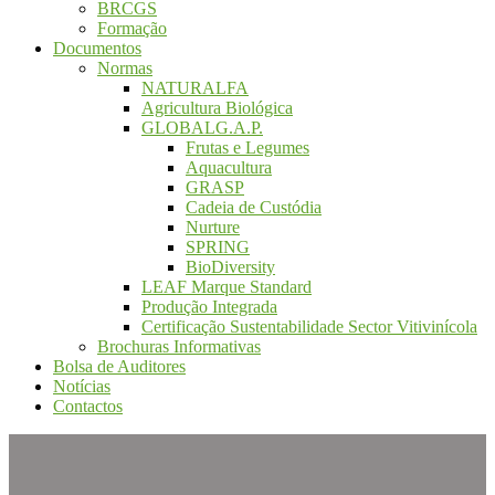
BRCGS
Formação
Documentos
Normas
NATURALFA
Agricultura Biológica
GLOBALG.A.P.
Frutas e Legumes
Aquacultura
GRASP
Cadeia de Custódia
Nurture
SPRING
BioDiversity
LEAF Marque Standard
Produção Integrada
Certificação Sustentabilidade Sector Vitivinícola
Brochuras Informativas
Bolsa de Auditores
Notícias
Contactos