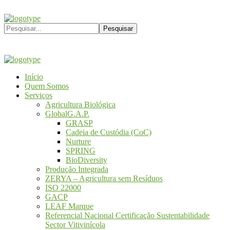
Início
Quem Somos
Serviços
Agricultura Biológica
GlobalG.A.P.
GRASP
Cadeia de Custódia (CoC)
Nurture
SPRING
BioDiversity
Produção Integrada
ZERYA – Agricultura sem Resíduos
ISO 22000
GACP
LEAF Marque
Referencial Nacional Certificação Sustentabilidade
Sector Vitivinícola