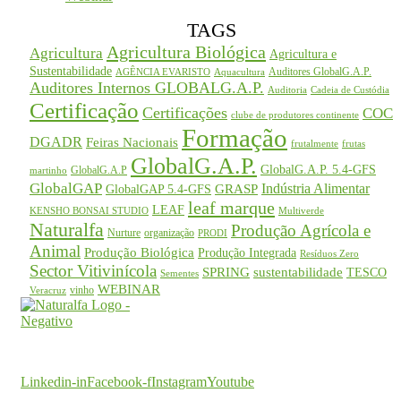
TAGS
Agricultura Biológica
Agricultura
Agricultura e
Sustentabilidade
Auditores GlobalG.A.P.
AGÊNCIA EVARISTO
Aquacultura
Auditores Internos GLOBALG.A.P.
Auditoria
Cadeia de Custódia
Certificação
Certificações
COC
clube de produtores continente
Formação
DGADR
Feiras Nacionais
frutalmente
frutas
GlobalG.A.P.
GlobalG.A.P. 5.4-GFS
GlobalG.A.P
martinho
GlobalGAP
Indústria Alimentar
GRASP
GlobalGAP 5.4-GFS
leaf marque
LEAF
KENSHO BONSAI STUDIO
Multiverde
Naturalfa
Produção Agrícola e
Nurture
organização
PRODI
Animal
Produção Biológica
Produção Integrada
Resíduos Zero
Sector Vitivinícola
SPRING
sustentabilidade
TESCO
Sementes
WEBINAR
vinho
Veracruz
O seu parceiro na certificação
Linkedin-in
Facebook-f
Instagram
Youtube