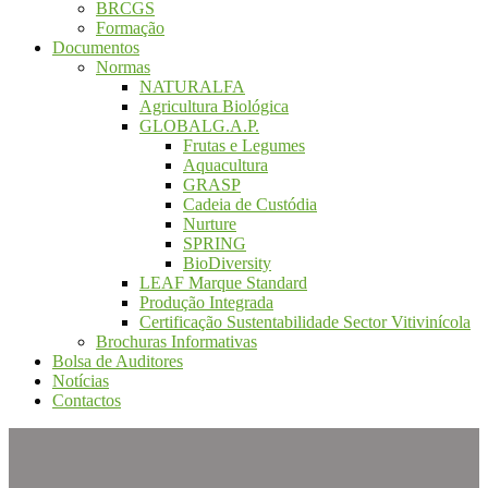
BRCGS
Formação
Documentos
Normas
NATURALFA
Agricultura Biológica
GLOBALG.A.P.
Frutas e Legumes
Aquacultura
GRASP
Cadeia de Custódia
Nurture
SPRING
BioDiversity
LEAF Marque Standard
Produção Integrada
Certificação Sustentabilidade Sector Vitivinícola
Brochuras Informativas
Bolsa de Auditores
Notícias
Contactos