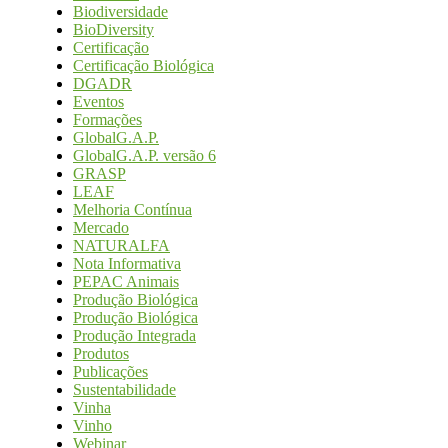
Biodiversidade
BioDiversity
Certificação
Certificação Biológica
DGADR
Eventos
Formações
GlobalG.A.P.
GlobalG.A.P. versão 6
GRASP
LEAF
Melhoria Contínua
Mercado
NATURALFA
Nota Informativa
PEPAC Animais
Produção Biológica
Produção Biológica
Produção Integrada
Produtos
Publicações
Sustentabilidade
Vinha
Vinho
Webinar