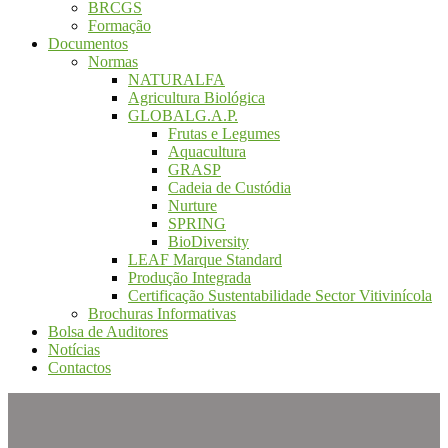
BRCGS
Formação
Documentos
Normas
NATURALFA
Agricultura Biológica
GLOBALG.A.P.
Frutas e Legumes
Aquacultura
GRASP
Cadeia de Custódia
Nurture
SPRING
BioDiversity
LEAF Marque Standard
Produção Integrada
Certificação Sustentabilidade Sector Vitivinícola
Brochuras Informativas
Bolsa de Auditores
Notícias
Contactos