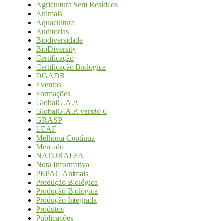
Agricultura Sem Resíduos
Animais
Aquacultura
Auditorias
Biodiversidade
BioDiversity
Certificação
Certificação Biológica
DGADR
Eventos
Formações
GlobalG.A.P.
GlobalG.A.P. versão 6
GRASP
LEAF
Melhoria Contínua
Mercado
NATURALFA
Nota Informativa
PEPAC Animais
Produção Biológica
Produção Biológica
Produção Integrada
Produtos
Publicações