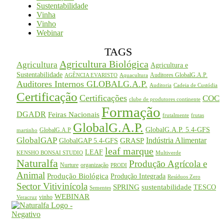
Sustentabilidade
Vinha
Vinho
Webinar
TAGS
Agricultura Biológica
Agricultura
Agricultura e
Sustentabilidade
Auditores GlobalG.A.P.
AGÊNCIA EVARISTO
Aquacultura
Auditores Internos GLOBALG.A.P.
Auditoria
Cadeia de Custódia
Certificação
Certificações
COC
clube de produtores continente
Formação
DGADR
Feiras Nacionais
frutalmente
frutas
GlobalG.A.P.
GlobalG.A.P. 5.4-GFS
GlobalG.A.P
martinho
GlobalGAP
Indústria Alimentar
GRASP
GlobalGAP 5.4-GFS
leaf marque
LEAF
KENSHO BONSAI STUDIO
Multiverde
Naturalfa
Produção Agrícola e
Nurture
organização
PRODI
Animal
Produção Biológica
Produção Integrada
Resíduos Zero
Sector Vitivinícola
SPRING
sustentabilidade
TESCO
Sementes
WEBINAR
vinho
Veracruz