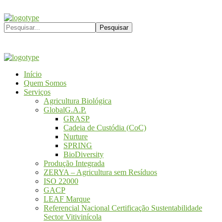
Início
Quem Somos
Serviços
Agricultura Biológica
GlobalG.A.P.
GRASP
Cadeia de Custódia (CoC)
Nurture
SPRING
BioDiversity
Produção Integrada
ZERYA – Agricultura sem Resíduos
ISO 22000
GACP
LEAF Marque
Referencial Nacional Certificação Sustentabilidade
Sector Vitivinícola