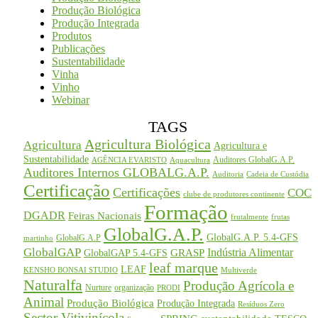
Produção Biológica
Produção Integrada
Produtos
Publicações
Sustentabilidade
Vinha
Vinho
Webinar
TAGS
Agricultura Biológica
Agricultura
Agricultura e
Sustentabilidade
Auditores GlobalG.A.P.
AGÊNCIA EVARISTO
Aquacultura
Auditores Internos GLOBALG.A.P.
Auditoria
Cadeia de Custódia
Certificação
Certificações
COC
clube de produtores continente
Formação
DGADR
Feiras Nacionais
frutalmente
frutas
GlobalG.A.P.
GlobalG.A.P. 5.4-GFS
GlobalG.A.P
martinho
GlobalGAP
Indústria Alimentar
GRASP
GlobalGAP 5.4-GFS
leaf marque
LEAF
KENSHO BONSAI STUDIO
Multiverde
Naturalfa
Produção Agrícola e
Nurture
organização
PRODI
Animal
Produção Biológica
Produção Integrada
Resíduos Zero
Sector Vitivinícola