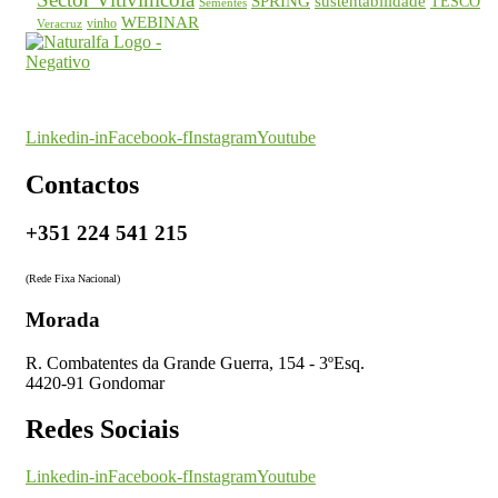
SPRING
sustentabilidade
TESCO
Sementes
WEBINAR
vinho
Veracruz
O seu parceiro na certificação
Linkedin-in
Facebook-f
Instagram
Youtube
Contactos
+351 224 541 215
(Rede Fixa Nacional)
Morada
R. Combatentes da Grande Guerra, 154 - 3ºEsq.
4420-91 Gondomar
Redes Sociais
Linkedin-in
Facebook-f
Instagram
Youtube