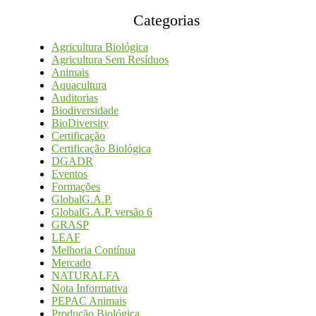
Categorias
Agricultura Biológica
Agricultura Sem Resíduos
Animais
Aquacultura
Auditorias
Biodiversidade
BioDiversity
Certificação
Certificação Biológica
DGADR
Eventos
Formações
GlobalG.A.P.
GlobalG.A.P. versão 6
GRASP
LEAF
Melhoria Contínua
Mercado
NATURALFA
Nota Informativa
PEPAC Animais
Produção Biológica