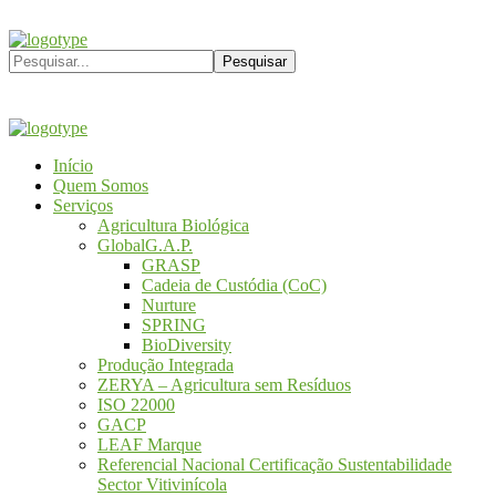
Início
Quem Somos
Serviços
Agricultura Biológica
GlobalG.A.P.
GRASP
Cadeia de Custódia (CoC)
Nurture
SPRING
BioDiversity
Produção Integrada
ZERYA – Agricultura sem Resíduos
ISO 22000
GACP
LEAF Marque
Referencial Nacional Certificação Sustentabilidade
Sector Vitivinícola