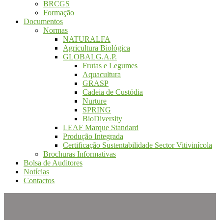
BRCGS
Formação
Documentos
Normas
NATURALFA
Agricultura Biológica
GLOBALG.A.P.
Frutas e Legumes
Aquacultura
GRASP
Cadeia de Custódia
Nurture
SPRING
BioDiversity
LEAF Marque Standard
Produção Integrada
Certificação Sustentabilidade Sector Vitivinícola
Brochuras Informativas
Bolsa de Auditores
Notícias
Contactos